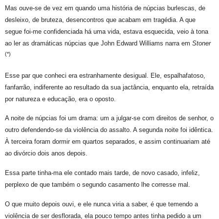
Mas ouve-se de vez em quando uma história de núpcias burlescas, de
desleixo, de bruteza, desencontros que acabam em tragédia. A que
segue foi-me confidenciada há uma vida, estava esquecida, veio à tona
ao ler as dramáticas núpcias que John Edward Williams narra em
Stoner
(*)
Esse par que conheci era estranhamente desigual. Ele, espalhafatoso,
fanfarrão, indiferente ao resultado da sua jactância, enquanto ela, retraída
por natureza e educação, era o oposto.
A noite de núpcias foi um drama: um a julgar-se com direitos de senhor, o
outro defendendo-se da violência do assalto. A segunda noite foi idêntica.
À terceira foram dormir em quartos separados, e assim continuariam até
ao divórcio dois anos depois.
Essa parte tinha-ma ele contado mais tarde, de novo casado, infeliz,
perplexo de que também o segundo casamento lhe corresse mal.
O que muito depois ouvi, e ele nunca viria a saber, é que temendo a
violência de ser desflorada, ela pouco tempo antes tinha pedido a um