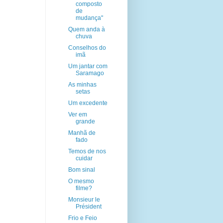
composto
de
mudança"
Quem anda à
chuva
Conselhos do
imã
Um jantar com
Saramago
As minhas
setas
Um excedente
Ver em
grande
Manhã de
fado
Temos de nos
cuidar
Bom sinal
O mesmo
filme?
Monsieur le
Président
Frio e Feio