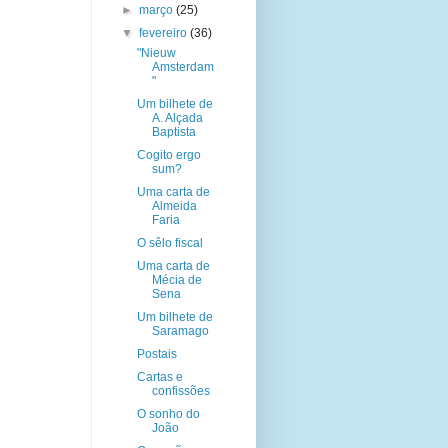
►
março
(25)
▼
fevereiro
(36)
"Nieuw
Amsterdam
"
Um bilhete de
A. Alçada
Baptista
Cogito ergo
sum?
Uma carta de
Almeida
Faria
O sêlo fiscal
Uma carta de
Mécia de
Sena
Um bilhete de
Saramago
Postais
Cartas e
confissões
O sonho do
João