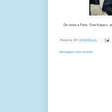
De visita a Paris, Ewa Kopacz, p
Posted by
JRC
at
9:30:00 a.m.
Mensagem mais recente