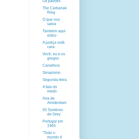
Os pavões
The Carbanak
Ring
O que nos
salva
Também aqui
estou
A justiça está
cara
Você, eu e os
gregos
Canalhice
Sinapismo
Segunda-feira
A fala do
medo
Ana de
Amsterdam
50 Sombras
de Grey
Portugal em
1965
"Todo o
mundo é